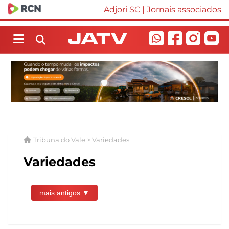
Adjori SC
|
Jornais associados
Tribuna do Vale > Variedades
Variedades
mais antigos ▼