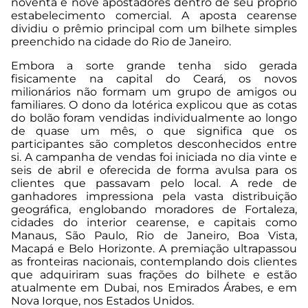
noventa e nove apostadores dentro de seu próprio
estabelecimento comercial. A aposta cearense
dividiu o prêmio principal com um bilhete simples
preenchido na cidade do Rio de Janeiro.
Embora a sorte grande tenha sido gerada
fisicamente na capital do Ceará, os novos
milionários não formam um grupo de amigos ou
familiares. O dono da lotérica explicou que as cotas
do bolão foram vendidas individualmente ao longo
de quase um mês, o que significa que os
participantes são completos desconhecidos entre
si. A campanha de vendas foi iniciada no dia vinte e
seis de abril e oferecida de forma avulsa para os
clientes que passavam pelo local. A rede de
ganhadores impressiona pela vasta distribuição
geográfica, englobando moradores de Fortaleza,
cidades do interior cearense, e capitais como
Manaus, São Paulo, Rio de Janeiro, Boa Vista,
Macapá e Belo Horizonte. A premiação ultrapassou
as fronteiras nacionais, contemplando dois clientes
que adquiriram suas frações do bilhete e estão
atualmente em Dubai, nos Emirados Árabes, e em
Nova Iorque, nos Estados Unidos.