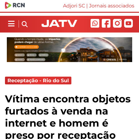
Adjori SC
|
Jornais associados
Receptação - Rio do Sul
Vítima encontra objetos
furtados à venda na
internet e homem é
preso por receptação