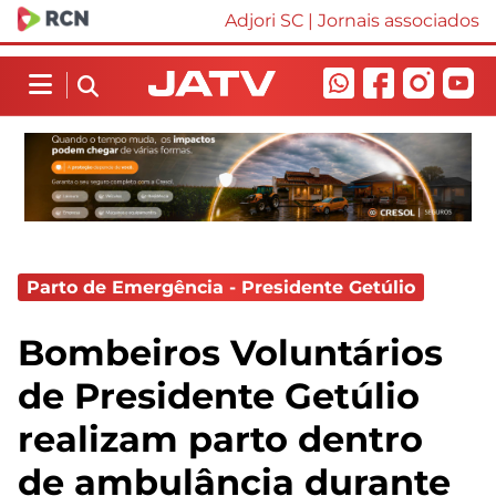
Adjori SC
|
Jornais associados
Parto de Emergência - Presidente Getúlio
Bombeiros Voluntários
de Presidente Getúlio
realizam parto dentro
de ambulância durante